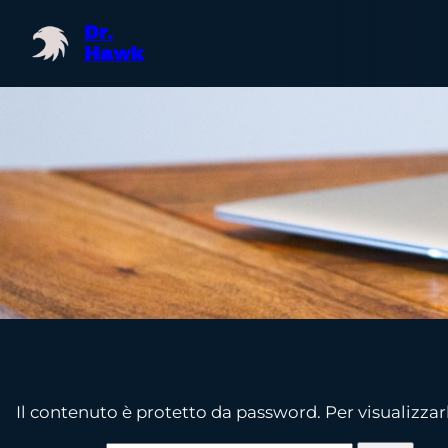
Vai
Dr.
al
Hawk
contenuto
Il contenuto è protetto da password. Per visualizzarl