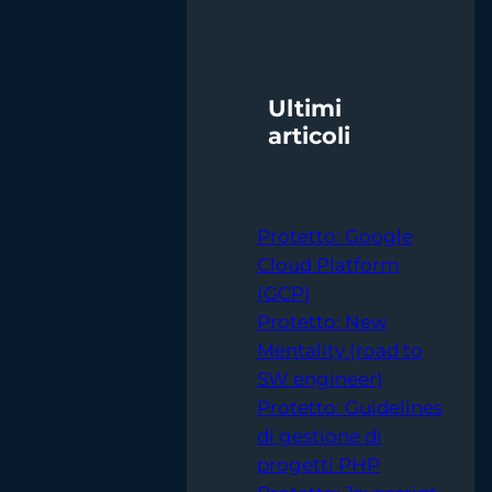
a
r
c
h
Ultimi
articoli
Protetto: Google
Cloud Platform
(GCP)
Protetto: New
Mentality (road to
SW engineer)
Protetto: Guidelines
di gestione di
progetti PHP