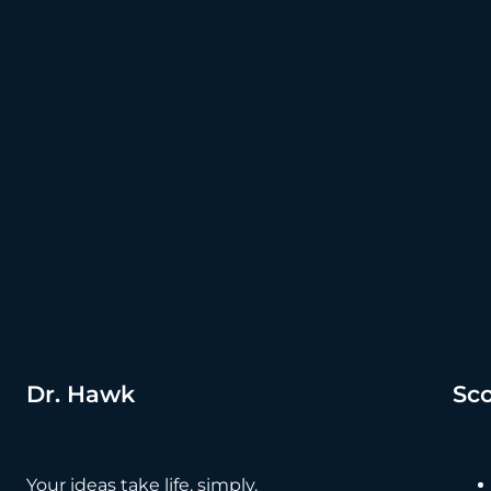
Dr. Hawk
Sco
Your ideas take life, simply.