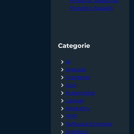
Protetto: Javascript
Protetto: NodeJS
Categorie
AI
Angular
Frontend
Go4
Kubernetes
Laravel
Mentality
PHP
Software Engineer
Symfony