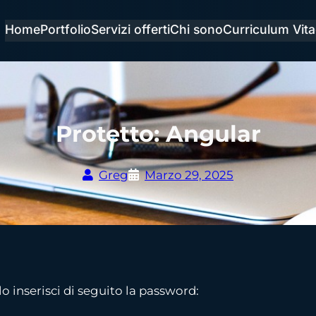
Home
Portfolio
Servizi offerti
Chi sono
Curriculum Vit
Protetto: Angular
Greg
Marzo 29, 2025
o inserisci di seguito la password: