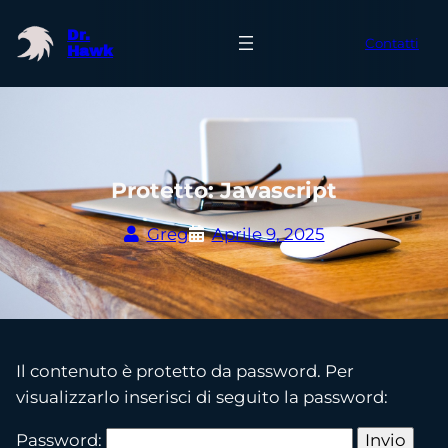
Vai
Dr.
al
Contatti
Hawk
contenuto
Protetto: Javascript
Greg
Aprile 9, 2025
Il contenuto è protetto da password. Per
visualizzarlo inserisci di seguito la password:
Password: