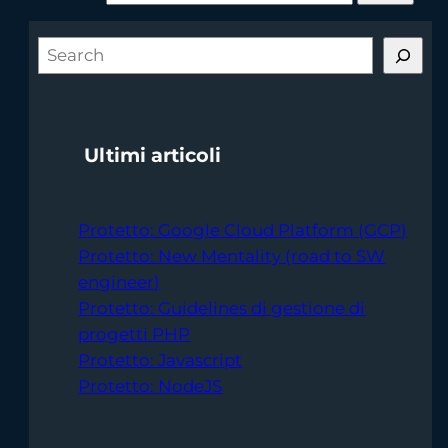
S
e
a
r
Ultimi articoli
c
h
Protetto: Google Cloud Platform (GCP)
Protetto: New Mentality (road to SW
engineer)
Protetto: Guidelines di gestione di
progetti PHP
Protetto: Javascript
Protetto: NodeJS