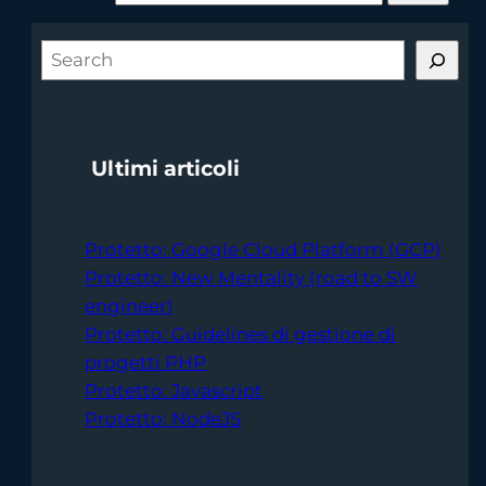
S
e
a
r
Ultimi articoli
c
h
Protetto: Google Cloud Platform (GCP)
Protetto: New Mentality (road to SW
engineer)
Protetto: Guidelines di gestione di
progetti PHP
Protetto: Javascript
Protetto: NodeJS