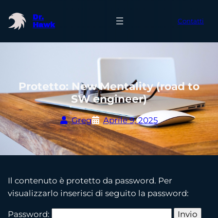
Vai
Dr.
al
Contatti
Hawk
contenuto
Protetto: New Mentality (road to
SW engineer)
Greg
Aprile 9, 2025
Il contenuto è protetto da password. Per
visualizzarlo inserisci di seguito la password:
Password: